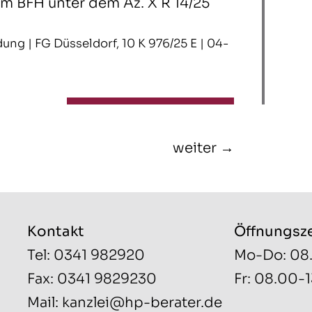
im BFH unter dem Az. X R 14/25
ung | FG Düsseldorf, 10 K 976/25 E | 04-
weiter →
Kontakt
Öffnungsz
Tel: 0341 982920
Mo-Do: 08
Fax: 0341 9829230
Fr: 08.00-
Mail:
kanzlei@hp-berater.de