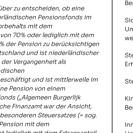
Be
über zu entscheiden, ob eine
erländischen Pensionsfonds im
Si
rbehalts mit dem
Um
 von 70% oder lediglich mit dem
we
8% der Pension zu berücksichtigen
utschland und ist niederländischer
St
n der Vergangenheit als
Er
ndischen
schäftigt und ist mittlerweile im
St
eine Pension von einem
onds („Algemeen Burgerlijk
Ki
che Finanzamt war der Ansicht,
Be
 besonderen Steuersatzes (= sog.
 Pension mit dem
In