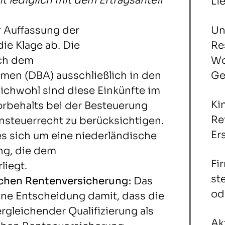
t lediglich mit dem Ertragsanteil
Li
r Auffassung der
Un
ie Klage ab. Die
Re
ch dem
Wo
n (DBA) ausschließlich in den
Ge
ichwohl sind diese Einkünfte im
Ki
rbehalts bei der Besteuerung
Re
teuerrecht zu berücksichtigen.
Er
es sich um eine niederländische
ng, die dem
Fi
liegt.
st
ichen Rentenversicherung:
Das
od
ine Entscheidung damit, dass die
rgleichender Qualifizierung als
Ak