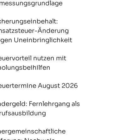
messungsgrundlage
cherungseinbehalt:
satzsteuer-Änderung
gen Uneinbringlichkeit
euervorteil nutzen mit
holungsbeihilfen
euertermine August 2026
ndergeld: Fernlehrgang als
rufsausbildung
nergemeinschaftliche