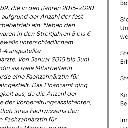
Be
GbR, die in den Jahren 2015-2020
 aufgrund der Anzahl der fest
Si
erbebetrieb ein. Neben den
Um
aren in den Streitjahren 5 bis 6
we
 jeweils unterschiedlichem
-4 angestellte
St
rzte. Von Januar 2015 bis Juni
Er
in als freie Mitarbeiterin
urde eine Fachzahnärztin für
St
 eingestellt. Das Finanzamt ging
keit aus, da die Anzahl der
Ki
e der Vorbereitungsassistenten,
Be
htlich ihres Fachwissens den
 Fachzahnärztin für
In