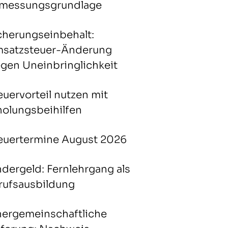
messungsgrundlage
cherungseinbehalt:
satzsteuer-Änderung
gen Uneinbringlichkeit
euervorteil nutzen mit
holungsbeihilfen
euertermine August 2026
ndergeld: Fernlehrgang als
rufsausbildung
nergemeinschaftliche