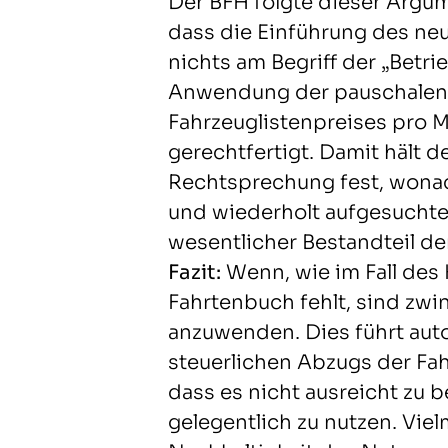
Der BFH folgte dieser Argumen
dass die Einführung des ne
nichts am Begriff der „Betri
Anwendung der pauschalen
Fahrzeuglistenpreises pro M
gerechtfertigt. Damit hält d
Rechtsprechung fest, wonach
und wiederholt aufgesuchte E
wesentlicher Bestandteil der
Fazit:
Wenn, wie im Fall des K
Fahrtenbuch fehlt, sind zw
anzuwenden. Dies führt aut
steuerlichen Abzugs der Fah
dass es nicht ausreicht zu 
gelegentlich zu nutzen. Viel