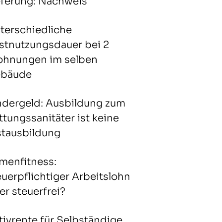
eferung: Nachweis
terschiedliche
stnutzungsdauer bei 2
hnungen im selben
bäude
ndergeld: Ausbildung zum
ttungssanitäter ist keine
stausbildung
rmenfitness:
euerpflichtiger Arbeitslohn
er steuerfrei?
tivrente für Selbständige