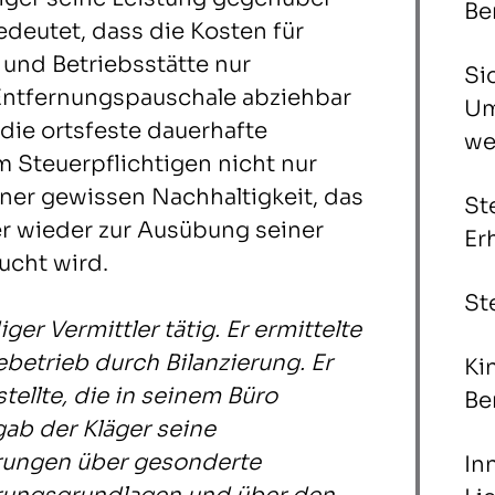
Be
deutet, dass die Kosten für
und Betriebsstätte nur
Si
Entfernungspauschale abziehbar
Um
 die ortsfeste dauerhafte
we
m Steuerpflichtigen nicht nur
iner gewissen Nachhaltigkeit, das
St
r wieder zur Ausübung seiner
Er
ucht wird.
St
ger Vermittler tätig. Er ermittelte
etrieb durch Bilanzierung. Er
Ki
ellte, die in seinem Büro
Be
gab der Kläger seine
ärungen über gesonderte
In