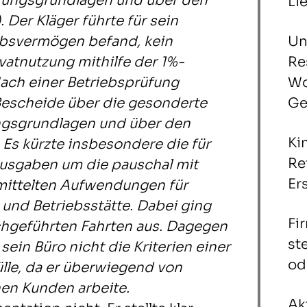
erungsgrundlagen und über den
Li
Der Kläger führte für sein
iebsvermögen befand, kein
Un
vatnutzung mithilfe der 1%-
Re
Nach einer Betriebsprüfung
Wo
Bescheide über die gesonderte
Ge
ngsgrundlagen und über den
Ki
s kürzte insbesondere die für
Re
ausgaben um die pauschal mit
Er
mittelten Aufwendungen für
nd Betriebsstätte. Dabei ging
Fi
hgeführten Fahrten aus. Dagegen
st
sein Büro nicht die Kriterien einer
od
fülle, da er überwiegend von
nen Kunden arbeite.
Ak