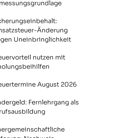
messungsgrundlage
cherungseinbehalt:
satzsteuer-Änderung
gen Uneinbringlichkeit
euervorteil nutzen mit
holungsbeihilfen
euertermine August 2026
ndergeld: Fernlehrgang als
rufsausbildung
nergemeinschaftliche