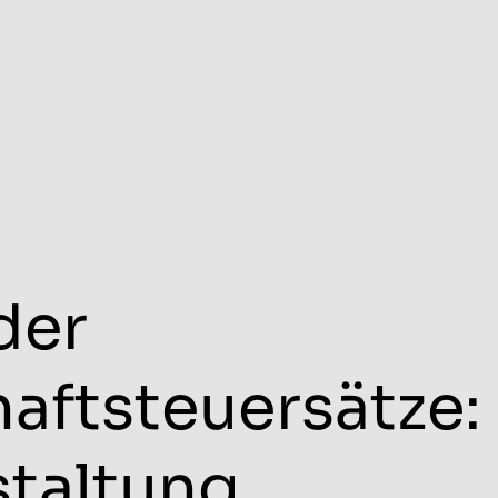
der
aftsteuersätze:
taltung