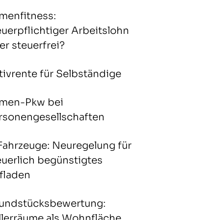
rmenfitness:
euerpflichtiger Arbeitslohn
er steuerfrei?
tivrente für Selbständige
rmen-Pkw bei
rsonengesellschaften
Fahrzeuge: Neuregelung für
euerlich begünstigtes
fladen
undstücksbewertung:
llerräume als Wohnfläche