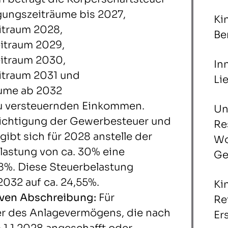
agungszeiträume bis 2027,
Ki
itraum 2028,
Be
eitraum 2029,
eitraum 2030,
In
eitraum 2031 und
Li
äume ab 2032
zu versteuernden Einkommen.
Un
ichtigung der Gewerbesteuer und
Re
gibt sich für 2028 anstelle der
Wo
astung von ca. 30% eine
Ge
,8%. Diese Steuerbelastung
2032 auf ca. 24,55%.
Ki
ven Abschreibung:
Für
Re
er des Anlagevermögens, die nach
Er