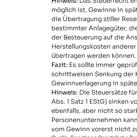
Hinweis:
Das Steuerrecht en
möglich ist, Gewinne in spät
die Übertragung stiller Res
bestimmter Anlagegüter, di
der Besteuerung auf die An
Herstellungskosten anderer
übertragen werden können.
Fazit:
Es sollte immer geprü
schrittweisen Senkung der 
Gewinnverlagerung in später
Hinweis:
Die Steuersätze fü
Abs. 1 Satz 1 EStG) sinken 
ebenfalls, aber nicht so sta
Personenunternehmen kann e
vom Gewinn vorerst nicht 