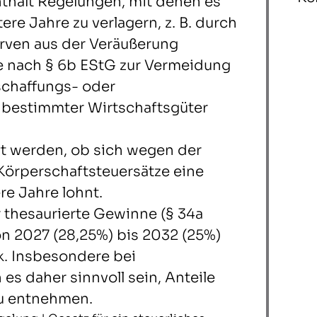
thält Regelungen, mit denen es
ere Jahre zu verlagern, z. B. durch
erven aus der Veräußerung
e nach § 6b EStG zur Vermeidung
schaffungs- oder
 bestimmter Wirtschaftsgüter
ft werden, ob sich wegen der
Körperschaftsteuersätze eine
e Jahre lohnt.
r thesaurierte Gewinne (§ 34a
von 2027 (28,25%) bis 2032 (25%)
rk. Insbesondere bei
s daher sinnvoll sein, Anteile
zu entnehmen.