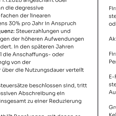
1.1.2028 angeschafft oder
nn die degressive
Fi
fachen der linearen
st
ens 30% pro Jahr in Anspruch
od
uenz:
Steuerzahlungen und
gen der höheren Aufwendungen
Ak
dert. In den späteren Jahren
Fi
il die Anschaffungs- oder
Pe
ngig von der
über die Nutzungsdauer verteilt
E-
st
teuersätze beschlossen sind, tritt
Au
essiven Abschreibung ein
 insgesamt zu einer Reduzierung
Gr
Ke