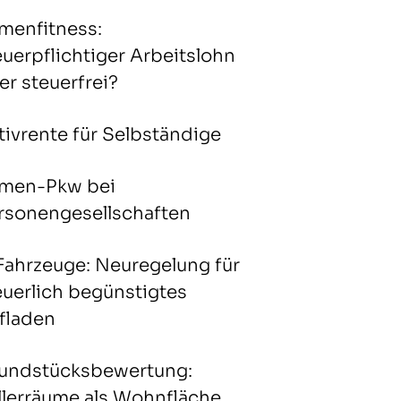
rmenfitness:
euerpflichtiger Arbeitslohn
er steuerfrei?
tivrente für Selbständige
rmen-Pkw bei
rsonengesellschaften
Fahrzeuge: Neuregelung für
euerlich begünstigtes
fladen
undstücksbewertung:
llerräume als Wohnfläche