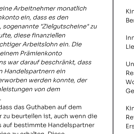
seine Arbeitnehmer monatlich
Ki
nkonto ein, dass es den
Be
 sogenannte "Zielgutscheine" zu
te, diese finanziellen
In
htiger Arbeitslohn ein. Die
Li
 einem Prämienkonto
s war darauf beschränkt, dass
Un
n Handelspartnern ein
Re
erworben werden konnte, der
Wo
leistungen von dem
Ge
.
 dass das Guthaben auf dem
Ki
 zu beurteilen ist, auch wenn die
Re
 auf bestimmte Handelspartner
Er