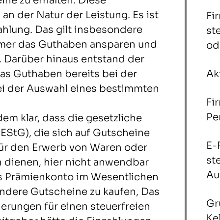
ne zu erhalten. Diese
an der Natur der Leistung. Es ist
Fi
Zahlung. Das gilt insbesondere
st
hmer das Guthaben ansparen und
od
. Darüber hinaus entstand der
as Guthaben bereits bei der
Ak
bei der Auswahl eines bestimmten
Fi
Pe
dem klar, dass die gesetzliche
 EStG), die sich auf Gutscheine
E-
 für den Erwerb von Waren oder
st
n dienen, hier nicht anwendbar
Au
das Prämienkonto im Wesentlichen
andere Gutscheine zu kaufen, Das
Gr
erungen für einen steuerfreien
Ke