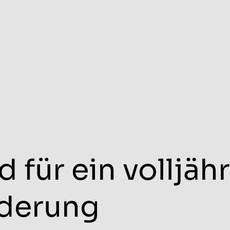
 für ein volljäh
nderung