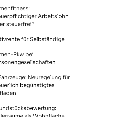
rmenfitness:
euerpflichtiger Arbeitslohn
er steuerfrei?
tivrente für Selbständige
rmen-Pkw bei
rsonengesellschaften
Fahrzeuge: Neuregelung für
euerlich begünstigtes
fladen
undstücksbewertung:
llerräume als Wohnfläche