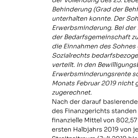
der Vollendung des 25. Leb
Behinderung (Grad der Behi
unterhalten konnte. Der So
Erwerbsminderung. Bei der 
der Bedarfsgemeinschaft z
die Einnahmen des Sohnes
Sozialrechts bedarfsbezogen 
verteilt. In den Bewilligun
Erwerbsminderungsrente s
Monats Februar 2019 nicht g
zugerechnet.
Nach der darauf basierend
des Finanzgerichts standen
finanzielle Mittel von 802,5
ersten Halbjahrs 2019 von j