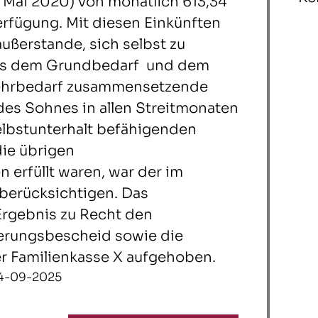
s Mai 2020) von monatlich 613,34
erfügung. Mit diesen Einkünften
ußerstande, sich selbst zu
 aus dem Grundbedarf und dem
ehrbedarf zusammensetzende
des Sohnes in allen Streitmonaten
elbstunterhalt befähigenden
die übrigen
erfüllt waren, war der im
 berücksichtigen. Das
Ergebnis zu Recht den
erungsbescheid sowie die
r Familienkasse X aufgehoben.
| 24-09-2025