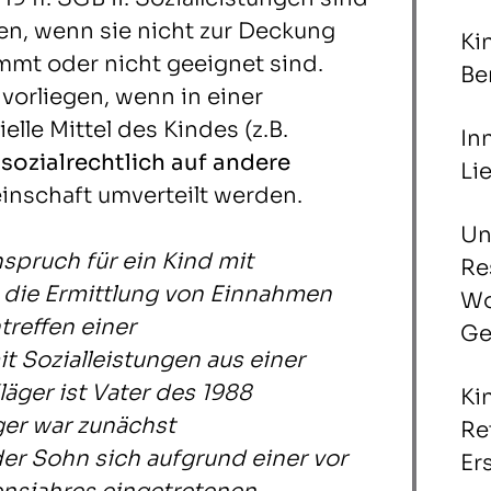
en, wenn sie nicht zur Deckung
Ki
mmt oder nicht geeignet sind.
Be
vorliegen, wenn in einer
lle Mittel des Kindes (z.B.
In
)
sozialrechtlich auf andere
Li
nschaft umverteilt werden.
Un
nspruch für ein Kind mit
Re
 die Ermittlung von Einnahmen
Wo
reffen einer
Ge
 Sozialleistungen aus einer
äger ist Vater des 1988
Ki
er war zunächst
Re
der Sohn sich aufgrund einer vor
Er