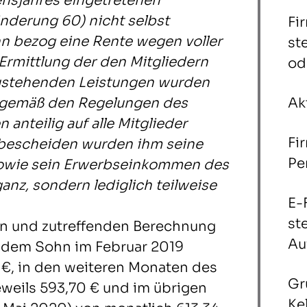
ensjahres eingetretenen
nderung 60) nicht selbst
Fi
hn bezog eine Rente wegen voller
st
Ermittlung der den Mitgliedern
od
ustehenden Leistungen wurden
 gemäß den Regelungen des
Ak
anteilig auf alle Mitglieder
Fi
gsbescheiden wurden ihm seine
Pe
owie sein Erwerbseinkommen des
anz, sondern lediglich teilweise
E-
st
en und zutreffenden Berechnung
Au
 dem Sohn im Februar 2019
7 €, in den weiteren Monaten des
Gr
eweils 593,70 € und im übrigen
Ke