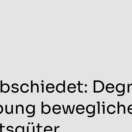
abschiedet: Deg
bung beweglich
tsgüter