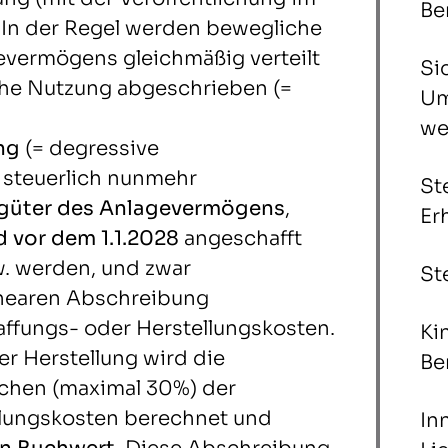
Be
. In der Regel werden bewegliche
evermögens gleichmäßig verteilt
Si
che Nutzung abgeschrieben (=
Um
we
ng
(= degressive
 steuerlich nunmehr
St
sgüter des Anlagevermögens
,
Er
 vor dem 1.1.2028
angeschafft
w. werden, und zwar
St
inearen Abschreibung
ffungs- oder Herstellungskosten.
Ki
r Herstellung wird die
Be
chen (maximal 30%) der
llungskosten berechnet und
In