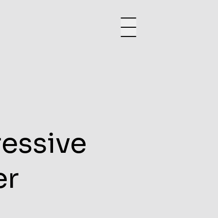
ressive
er