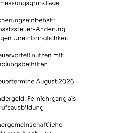
messungsgrundlage
cherungseinbehalt:
satzsteuer-Änderung
gen Uneinbringlichkeit
euervorteil nutzen mit
holungsbeihilfen
euertermine August 2026
ndergeld: Fernlehrgang als
rufsausbildung
nergemeinschaftliche