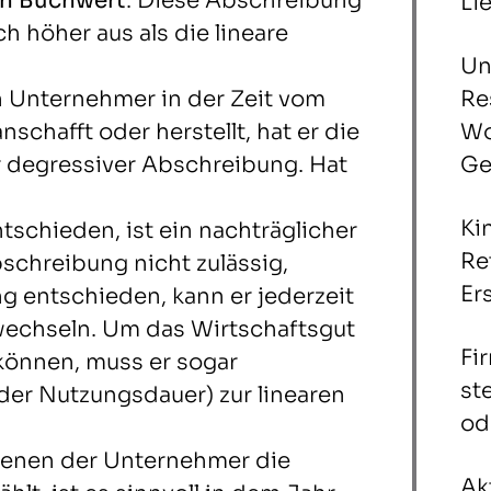
en Buchwert
. Diese Abschreibung
Li
ch höher aus als die lineare
Un
in Unternehmer in der Zeit vom
Re
nschafft oder herstellt, hat er die
Wo
r degressiver Abschreibung. Hat
Ge
Ki
schieden, ist ein nachträglicher
Re
schreibung nicht zulässig,
Er
 entschieden, kann er jederzeit
wechseln. Um das Wirtschaftsgut
Fi
können, muss er sogar
st
 der Nutzungsdauer) zur linearen
od
 denen der Unternehmer die
Ak