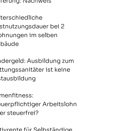
eferung: Nachweis
terschiedliche
stnutzungsdauer bei 2
hnungen im selben
bäude
ndergeld: Ausbildung zum
ttungssanitäter ist keine
stausbildung
rmenfitness:
euerpflichtiger Arbeitslohn
er steuerfrei?
tivrente für Selbständige