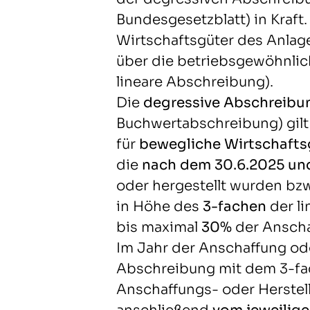
Bundesgesetzblatt) in Kraft
Wirtschaftsgüter des Anlag
über die betriebsgewöhnli
lineare Abschreibung).
Die
degressive Abschreibu
Buchwertabschreibung) gilt
für
bewegliche Wirtschaft
die
nach dem 30.6.2025 und
oder hergestellt wurden bz
in Höhe des
3-fachen
der l
bis maximal
30%
der Anscha
Im Jahr der Anschaffung ode
Abschreibung mit dem 3-fa
Anschaffungs- oder Herste