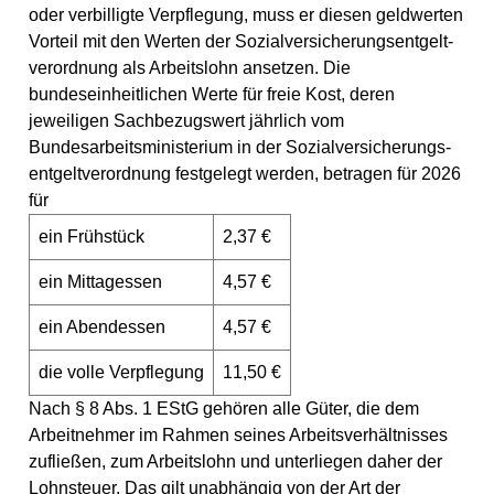
oder verbilligte Verpflegung, muss er diesen geldwerten
Kontakt
Vorteil mit den Werten der Sozialversicherungs­entgelt­
Datenschutz
verordnung als Arbeitslohn ansetzen. Die
bundeseinheitlichen Werte für freie Kost
, deren
Impressum
jeweiligen Sachbezugswert jährlich vom
Bundesarbeitsministerium in der Sozialversicherungs­
entgelt­verordnung festgelegt werden, betragen für 2026
für
ein Frühstück
2,37 €
ein Mittagessen
4,57 €
ein Abendessen
4,57 €
die volle Verpflegung
11,50 €
Nach § 8 Abs. 1 EStG gehören alle Güter, die dem
Arbeitnehmer im Rahmen seines Arbeitsverhältnisses
zufließen, zum Arbeitslohn und unterliegen daher der
Lohnsteuer. Das gilt unabhängig von der Art der