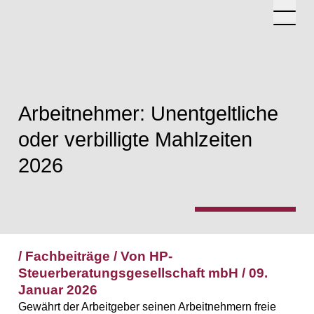
Arbeitnehmer: Unentgeltliche
Steuerkanzlei
oder verbilligte Mahlzeiten
Rechtsanwaltskanzlei
2026
Mandanten
Fachbeiträge
/
Fachbeiträge
/
Von HP-
Über Uns
Steuerberatungsgesellschaft mbH
/
09.
Team
Januar 2026
Gewährt der Arbeitgeber seinen Arbeitnehmern freie
Karriere