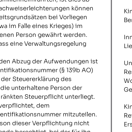
Nachweiserleichterungen können
Ki
keitsgrundsätzen bei Vorliegen
Be
a im Falle eines Krieges) im
tenen Person gewährt werden.
In
dass eine Verwaltungsregelung
Li
 den Abzug der Aufwendungen ist
Un
entifikationsnummer (§ 139b AO)
Re
 der Steuererklärung des
Wo
die unterhaltene Person der
Ge
änkten Steuerpflicht unterliegt.
verpflichtet, dem
Ki
dentifikationsnummer mitzuteilen.
Re
son dieser Verpflichtung nicht
Er