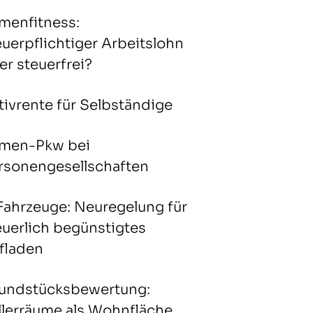
rmenfitness:
euerpflichtiger Arbeitslohn
er steuerfrei?
tivrente für Selbständige
rmen-Pkw bei
rsonengesellschaften
Fahrzeuge: Neuregelung für
euerlich begünstigtes
fladen
undstücksbewertung:
llerräume als Wohnfläche