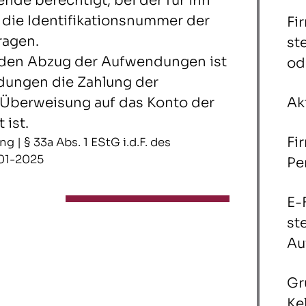
ende berechtigt, bei der für ihn
die Identifikationsnummer der
Fi
ragen.
st
 den Abzug der Aufwendungen ist
od
dungen die Zahlung der
 Überweisung auf das Konto der
Ak
 ist.
Fi
g | § 33a Abs. 1 EStG i.d.F. des
-01-2025
Pe
E-
st
Au
Gr
Ke